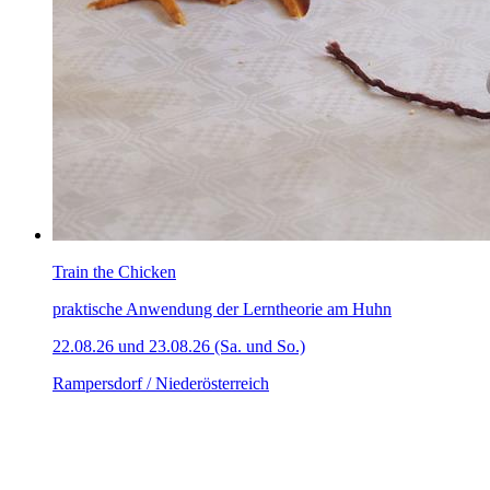
Train the Chicken
praktische Anwendung der Lerntheorie am Huhn
22.08.26 und 23.08.26 (Sa. und So.)
Rampersdorf / Niederösterreich